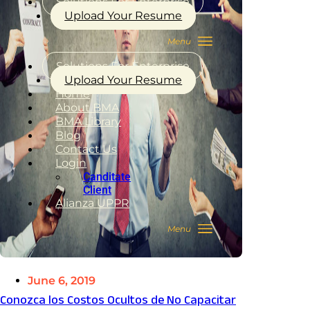
Solutions For Enterprise
Upload Your Resume
Solutions For Enterprise
Upload Your Resume
Home
About BMA
BMA Library
Blog
Contact Us
Login
Canditate
Client
Alianza UPPR
June 6, 2019
Conozca los Costos Ocultos de No Capacitar