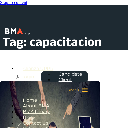
Skip to content
Tag: capacitacion
Alianza UPPR
Candidate
Login
Client
Home
About BMA
BMA Library
Blog
Contact Us