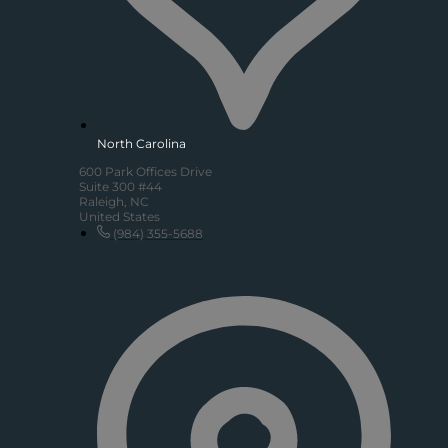
North Carolina
600 Park Offices Drive
Suite 300 #44
Raleigh, NC
United States
(984) 355-5688