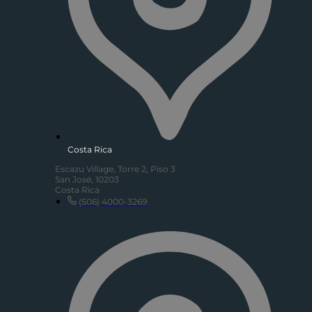
Costa Rica
Escazu Village, Torre 2, Piso 3
San José, 10203
Costa Rica
(506) 4000-3269