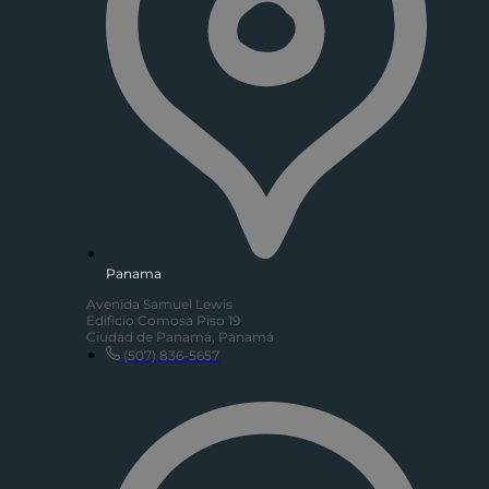
Panama
Avenida Samuel Lewis
Edificio Comosa Piso 19
Ciudad de Panamá, Panamá
(507) 836-5657​