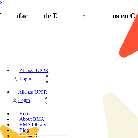
Skip to content
Manufactura de Dispositivos Médicos en Co
Alianza UPPR
Candidate
Login
Client
Alianza UPPR
Candidate
Login
Client
Home
About BMA
BMA Library
Blog
Contact Us