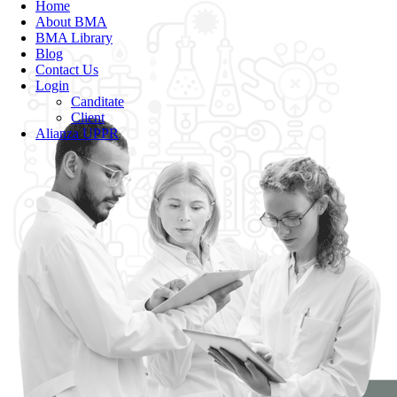
Home
About BMA
BMA Library
Blog
Contact Us
Login
Canditate
Client
Alianza UPPR