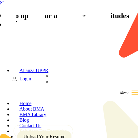
Skip to content
Cómo optimizar al máximo sus aptitudes
de liderazgo
Alianza UPPR
Candidate
Login
Client
Home
About BMA
BMA Library
Blog
Contact Us
Solutions For Enterprise
Upload Your Resume