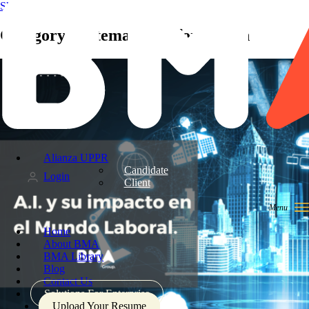
Skip to content
Category: Sistemas de Información
Alianza UPPR
Candidate
Login
Client
Home
About BMA
BMA Library
Blog
Contact Us
Solutions For Enterprise
Upload Your Resume