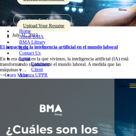
Solutions For Enterprise
Upload Your Resume
Home
July 11, 2023
About BMA
BMA Library
El impacto de la inteligencia artificial en el mundo laboral
Blog
Contact Us
Login
En la era digital en la que vivimos, la inteligencia artificial (IA) está
Canditate
transformando rápidamente el mundo laboral. A medida que las
Client
máquinas y…
Alianza UPPR
Learn More