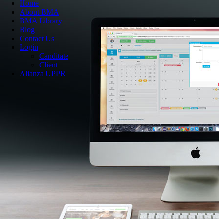
Home
About BMA
BMA Library
Blog
Contact Us
Login
Canditate
Client
Alianza UPPR