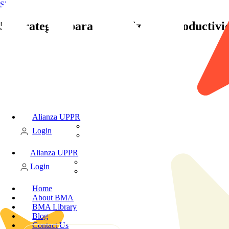
Skip to content
5 estrategias para maximizar tu productivi
Alianza UPPR
Candidate
Login
Client
Alianza UPPR
Candidate
Login
Client
Home
About BMA
BMA Library
Blog
Contact Us