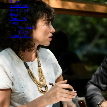
Home
About BMA
BMA Library
Blog
Contact Us
Login
Canditate
Client
Alianza UPPR