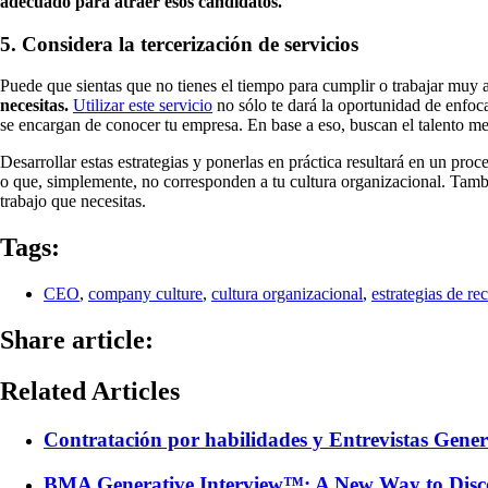
adecuado para atraer esos candidatos.
5. Considera la tercerización de servicios
Puede que sientas que no tienes el tiempo para cumplir o trabajar muy a
necesitas.
Utilizar este servicio
no sólo te dará la oportunidad de enfoca
se encargan de conocer tu empresa. En base a eso, buscan el talento mej
Desarrollar estas estrategias y ponerlas en práctica resultará en un pr
o que, simplemente, no corresponden a tu cultura organizacional. Tambié
trabajo que necesitas.
Tags:
CEO
,
company culture
,
cultura organizacional
,
estrategias de re
Share article:
Related Articles
Contratación por habilidades y Entrevistas Gener
BMA Generative Interview™: A New Way to Disc