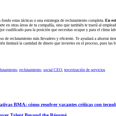
 fondo estas tácticas o una estrategia de reclutamiento completa.
En est
rte en otras áreas de tu compañía, sino que también te traerá al emplea
or cualificado para la posición que necesitas ocupar y para el clima lab
oceso de reclutamiento más llevadero y eficiente. Te ayudará a ahorrar t
n limitará la cantidad de dinero que inviertes en el proceso, pues las b
clutamiento
,
reclutamiento
,
social CEO
,
tercerización de servicios
ativas BMA: cómo resolver vacantes críticas con tecno
over Talent Beyond the Résumé