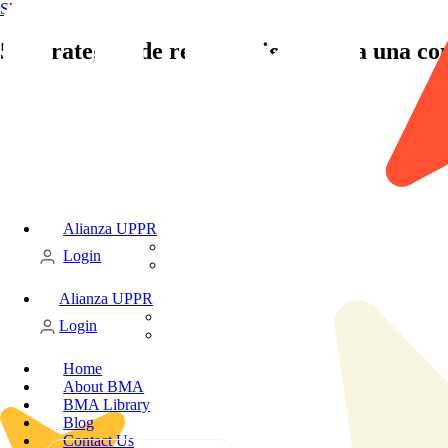
Skip to content
5 Estrategias de reclutamiento para una con
Alianza UPPR
Candidate
Login
Client
Alianza UPPR
Candidate
Login
Client
Home
About BMA
BMA Library
Blog
Contact Us