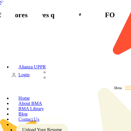
Skip to content
5 errores graves que cometen los CFO
Alianza UPPR
Candidate
Login
Client
Home
About BMA
BMA Library
Blog
Contact Us
Solutions For Enterprise
Upload Your Resume